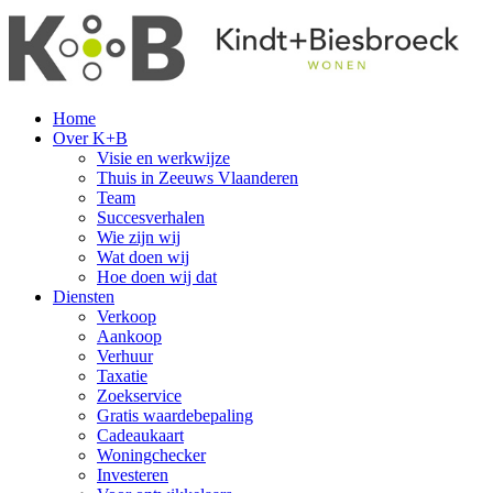
Home
Over K+B
Visie en werkwijze
Thuis in Zeeuws Vlaanderen
Team
Succesverhalen
Wie zijn wij
Wat doen wij
Hoe doen wij dat
Diensten
Verkoop
Aankoop
Verhuur
Taxatie
Zoekservice
Gratis waardebepaling
Cadeaukaart
Woningchecker
Investeren