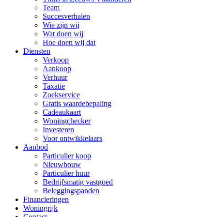
Team
Succesverhalen
Wie zijn wij
Wat doen wij
Hoe doen wij dat
Diensten
Verkoop
Aankoop
Verhuur
Taxatie
Zoekservice
Gratis waardebepaling
Cadeaukaart
Woningchecker
Investeren
Voor ontwikkelaars
Aanbod
Particulier koop
Nieuwbouw
Particulier huur
Bedrijfsmatig vastgoed
Beleggingspanden
Financieringen
Woningrijk
Contact