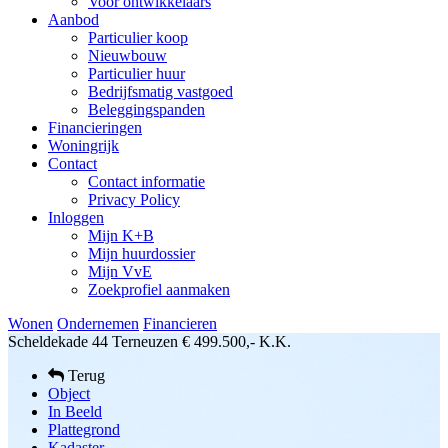
Voor ontwikkelaars
Aanbod
Particulier koop
Nieuwbouw
Particulier huur
Bedrijfsmatig vastgoed
Beleggingspanden
Financieringen
Woningrijk
Contact
Contact informatie
Privacy Policy
Inloggen
Mijn K+B
Mijn huurdossier
Mijn VvE
Zoekprofiel aanmaken
Wonen
Ondernemen
Financieren
Scheldekade 44
Terneuzen
€ 499.500,- K.K.
Terug
Object
In Beeld
Plattegrond
Kadaster