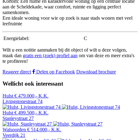
Kortom: Een ruime en karaktervolle woning op een centrale locatie
aan de Scheldekade, waar comfort, ruimte en ligging perfect
samenkomen.
Een ideale woning voor wie op zoek is naar stads wonen met veel
leefruimte
Energielabel:
C
Wilt u een notitie aanmaken bij dit object of wilt u deze volgen,
maak dan
gratis een (zoek) profiel aan
om van deze en meer extra's
te profiteren!
Reageer direct
Delen op Facebook
Download brochure
Wellicht ook interessant
Hulst
€ 479.000,- K.K.
Livingstonestraat 74
Hulst
€ 499.500,- K.K.
Stanleystraat 27
Walsoorden
€ 514.000,- K.K.
Veerdijk 21