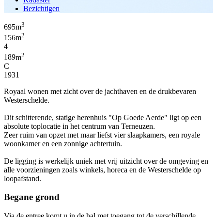
Bezichtigen
3
695
m
2
156
m
4
2
189
m
C
1931
Royaal wonen met zicht over de jachthaven en de drukbevaren
Westerschelde.
Dit schitterende, statige herenhuis "Op Goede Aerde" ligt op een
absolute toplocatie in het centrum van Terneuzen.
Zeer ruim van opzet met maar liefst vier slaapkamers, een royale
woonkamer en een zonnige achtertuin.
De ligging is werkelijk uniek met vrij uitzicht over de omgeving en
alle voorzieningen zoals winkels, horeca en de Westerschelde op
loopafstand.
Begane grond
Via de entree komt u in de hal met toegang tot de verschillende