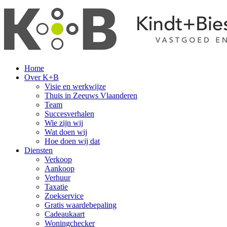
Home
Over K+B
Visie en werkwijze
Thuis in Zeeuws Vlaanderen
Team
Succesverhalen
Wie zijn wij
Wat doen wij
Hoe doen wij dat
Diensten
Verkoop
Aankoop
Verhuur
Taxatie
Zoekservice
Gratis waardebepaling
Cadeaukaart
Woningchecker