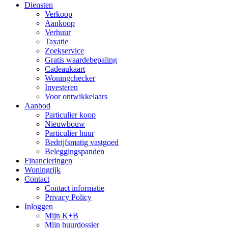
Diensten
Verkoop
Aankoop
Verhuur
Taxatie
Zoekservice
Gratis waardebepaling
Cadeaukaart
Woningchecker
Investeren
Voor ontwikkelaars
Aanbod
Particulier koop
Nieuwbouw
Particulier huur
Bedrijfsmatig vastgoed
Beleggingspanden
Financieringen
Woningrijk
Contact
Contact informatie
Privacy Policy
Inloggen
Mijn K+B
Mijn huurdossier