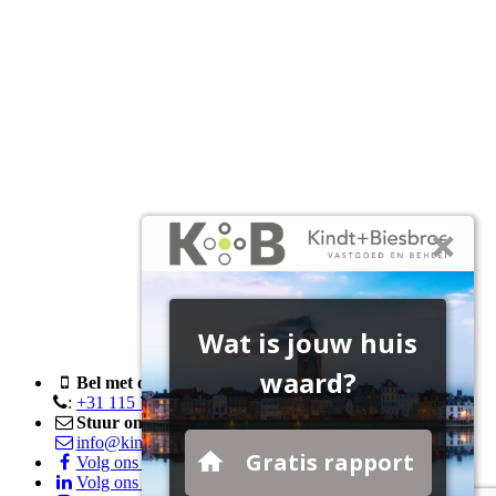
Bel met ons
:
+31 115 76 05 00
Stuur ons een e-mail
info@kindtenbiesbroeck.nl
Volg ons op Facebook
Volg ons op LinkedIn