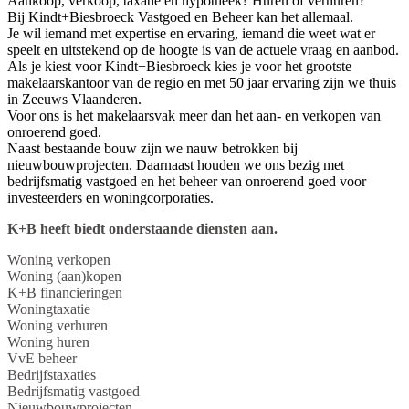
Aankoop, verkoop, taxatie en hypotheek? Huren of verhuren?
Bij Kindt+Biesbroeck Vastgoed en Beheer kan het allemaal.
Je wil iemand met expertise en ervaring, iemand die weet wat er
speelt en uitstekend op de hoogte is van de actuele vraag en aanbod.
Als je kiest voor Kindt+Biesbroeck kies je voor het grootste
makelaarskantoor van de regio en met 50 jaar ervaring zijn we thuis
in Zeeuws Vlaanderen.
Voor ons is het makelaarsvak meer dan het aan- en verkopen van
onroerend goed.
Naast bestaande bouw zijn we nauw betrokken bij
nieuwbouwprojecten. Daarnaast houden we ons bezig met
bedrijfsmatig vastgoed en het beheer van onroerend goed voor
investeerders en woningcorporaties.
K+B heeft biedt onderstaande diensten aan.
Woning verkopen
Woning (aan)kopen
K+B financieringen
Woningtaxatie
Woning verhuren
Woning huren
VvE beheer
Bedrijfstaxaties
Bedrijfsmatig vastgoed
Nieuwbouwprojecten