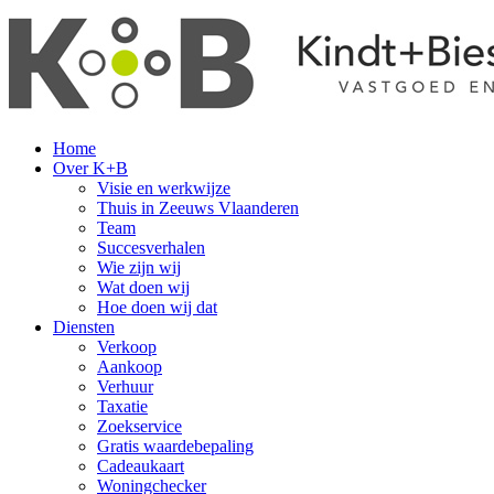
Home
Over K+B
Visie en werkwijze
Thuis in Zeeuws Vlaanderen
Team
Succesverhalen
Wie zijn wij
Wat doen wij
Hoe doen wij dat
Diensten
Verkoop
Aankoop
Verhuur
Taxatie
Zoekservice
Gratis waardebepaling
Cadeaukaart
Woningchecker