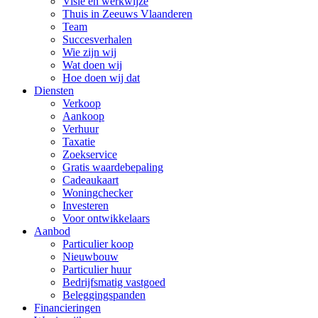
Visie en werkwijze
Thuis in Zeeuws Vlaanderen
Team
Succesverhalen
Wie zijn wij
Wat doen wij
Hoe doen wij dat
Diensten
Verkoop
Aankoop
Verhuur
Taxatie
Zoekservice
Gratis waardebepaling
Cadeaukaart
Woningchecker
Investeren
Voor ontwikkelaars
Aanbod
Particulier koop
Nieuwbouw
Particulier huur
Bedrijfsmatig vastgoed
Beleggingspanden
Financieringen