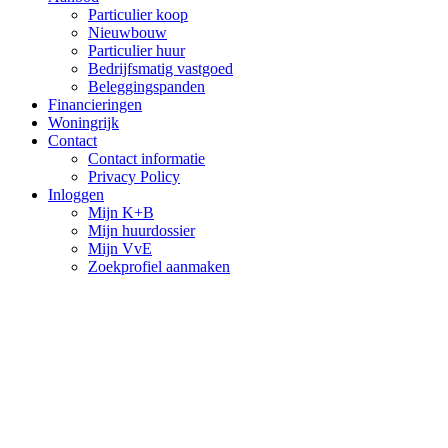
Particulier koop
Nieuwbouw
Particulier huur
Bedrijfsmatig vastgoed
Beleggingspanden
Financieringen
Woningrijk
Contact
Contact informatie
Privacy Policy
Inloggen
Mijn K+B
Mijn huurdossier
Mijn VvE
Zoekprofiel aanmaken