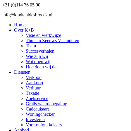
+31 (0)114 76 05 00
info@kindtenbiesbroeck.nl
Home
Over K+B
Visie en werkwijze
Thuis in Zeeuws Vlaanderen
Team
Succesverhalen
Wie zijn wij
Wat doen wij
Hoe doen wij dat
Diensten
Verkoop
Aankoop
Verhuur
Taxatie
Zoekservice
Gratis waardebepaling
Cadeaukaart
Woningchecker
Investeren
Voor ontwikkelaars
Aanbod