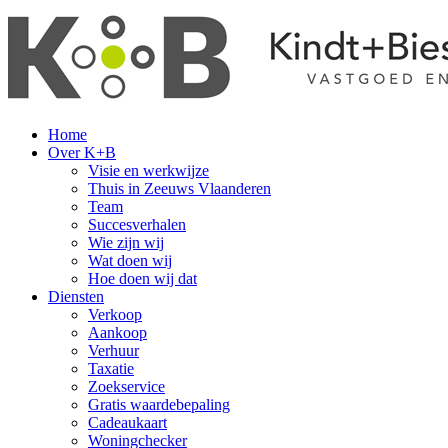
Home
Over K+B
Visie en werkwijze
Thuis in Zeeuws Vlaanderen
Team
Succesverhalen
Wie zijn wij
Wat doen wij
Hoe doen wij dat
Diensten
Verkoop
Aankoop
Verhuur
Taxatie
Zoekservice
Gratis waardebepaling
Cadeaukaart
Woningchecker