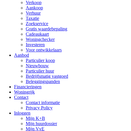
Verkoop
Aankoop
Verhuur
Taxatie
Zoekservice
Gratis waardebepaling
Cadeaukaart
Woningchecker
Investeren
Voor ontwikkelaars
Aanbod
Particulier koop
Nieuwbouw
Particulier huur
Bedrijfsmatig vastgoed
Beleggingspanden
Financieringen
Woningrijk
Contact
Contact informatie
Privacy Policy
Inloggen
Mijn K+B
Mijn huurdossier
Mijn VvE