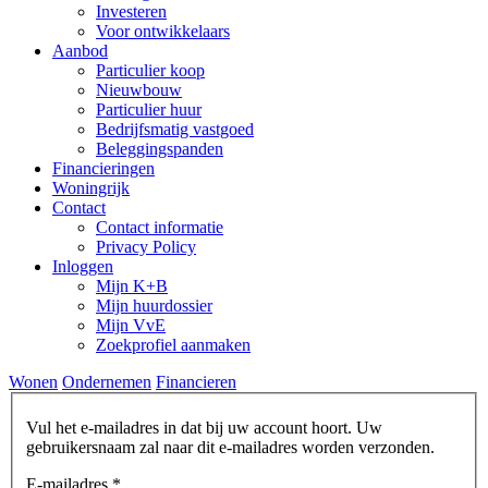
Investeren
Voor ontwikkelaars
Aanbod
Particulier koop
Nieuwbouw
Particulier huur
Bedrijfsmatig vastgoed
Beleggingspanden
Financieringen
Woningrijk
Contact
Contact informatie
Privacy Policy
Inloggen
Mijn K+B
Mijn huurdossier
Mijn VvE
Zoekprofiel aanmaken
Wonen
Ondernemen
Financieren
Vul het e-mailadres in dat bij uw account hoort. Uw
gebruikersnaam zal naar dit e-mailadres worden verzonden.
E-mailadres
*