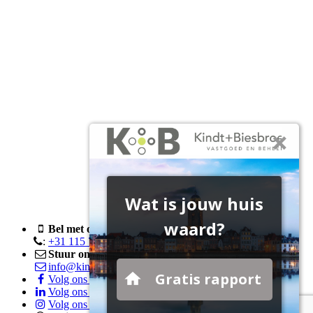
Bel met ons
:
+31 115 76 05 00
Stuur ons een e-mail
info@kindtenbiesbroeck.nl
Volg ons op Facebook
Volg ons op LinkedIn
Volg ons op Instagram