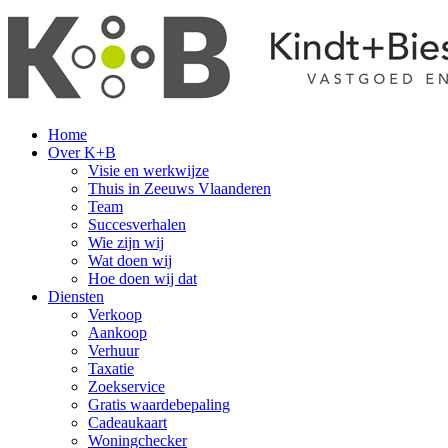
Home
Over K+B
Visie en werkwijze
Thuis in Zeeuws Vlaanderen
Team
Succesverhalen
Wie zijn wij
Wat doen wij
Hoe doen wij dat
Diensten
Verkoop
Aankoop
Verhuur
Taxatie
Zoekservice
Gratis waardebepaling
Cadeaukaart
Woningchecker