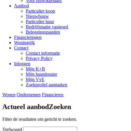
Voor ontwikkelaars
Aanbod
Particulier koop
Nieuwbouw
Particulier huur
Bedrijfsmatig vastgoed
Beleggingspanden
Financieringen
Woningrijk
Contact
Contact informatie
Privacy Policy
Inloggen
Mijn K+B
Mijn huurdossier
Mijn VvE
Zoekprofiel aanmaken
Wonen
Ondernemen
Financieren
Actueel aanbod
Zoeken
Filter de resultaten om gericht te zoeken.
Trefwoord