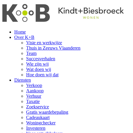
Home
Over K+B
Visie en werkwijze
Thuis in Zeeuws Vlaanderen
Team
Succesverhalen
Wie zijn wij
Wat doen wij
Hoe doen wij dat
Diensten
Verkoop
Aankoop
Verhuur
Taxatie
Zoekservice
Gratis waardebepaling
Cadeaukaart
Woningchecker
Investeren