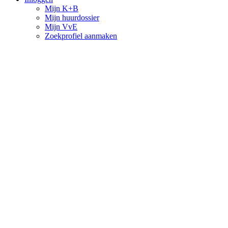
Mijn K+B
Mijn huurdossier
Mijn VvE
Zoekprofiel aanmaken