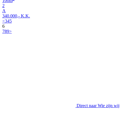
100
m
2
A
340.000,- K.K.
<
3
4
5
6
7
8
9
>
Direct naar
Wie zijn wij