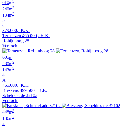
3
610
m
2
240
m
2
134
m
5
C
379.000,- K.K.
Terneuzen
465.000,- K.K.
Robijnboog 28
Verkocht
3
605
m
2
280
m
2
143
m
4
A
465.000,- K.K.
Breskens
499.500,- K.K.
Scheldekade 32102
Verkocht
3
448
m
2
136
m
2