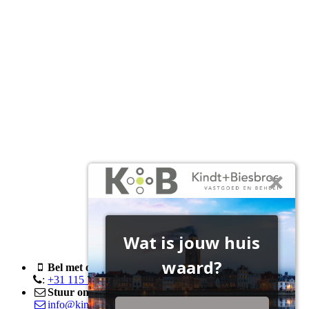
Bel met ons
:
+31 115 76 05 00
Stuur ons een e-mail
info@kindtenbiesbroeck.nl