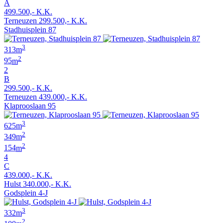
A
499.500,- K.K.
Terneuzen
299.500,- K.K.
Stadhuisplein 87
3
313
m
2
95
m
2
B
299.500,- K.K.
Terneuzen
439.000,- K.K.
Klaprooslaan 95
3
625
m
2
349
m
2
154
m
4
C
439.000,- K.K.
Hulst
340.000,- K.K.
Godsplein 4-J
3
332
m
2