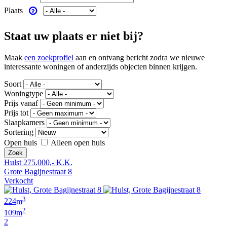
Plaats
Staat uw plaats er niet bij?
Maak
een zoekprofiel
aan en ontvang bericht zodra we nieuwe
interessante woningen of anderzijds objecten binnen krijgen.
Soort
Woningtype
Prijs vanaf
Prijs tot
Slaapkamers
Sortering
Open huis
Alleen open huis
Hulst
275.000,- K.K.
Grote Bagijnestraat 8
Verkocht
3
224
m
2
109
m
2