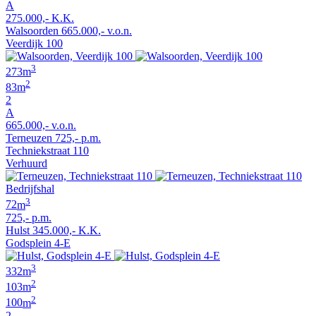
A
275.000,- K.K.
Walsoorden
665.000,- v.o.n.
Veerdijk 100
3
273
m
2
83
m
2
A
665.000,- v.o.n.
Terneuzen
725,- p.m.
Techniekstraat 110
Verhuurd
Bedrijfshal
3
72
m
725,- p.m.
Hulst
345.000,- K.K.
Godsplein 4-E
3
332
m
2
103
m
2
100
m
2