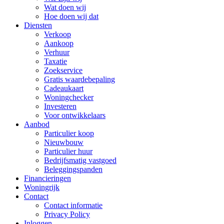
Wat doen wij
Hoe doen wij dat
Diensten
Verkoop
Aankoop
Verhuur
Taxatie
Zoekservice
Gratis waardebepaling
Cadeaukaart
Woningchecker
Investeren
Voor ontwikkelaars
Aanbod
Particulier koop
Nieuwbouw
Particulier huur
Bedrijfsmatig vastgoed
Beleggingspanden
Financieringen
Woningrijk
Contact
Contact informatie
Privacy Policy
Inloggen