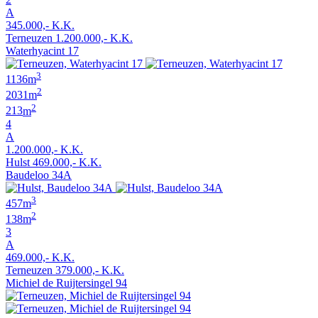
A
345.000,- K.K.
Terneuzen
1.200.000,- K.K.
Waterhyacint 17
3
1136
m
2
2031
m
2
213
m
4
A
1.200.000,- K.K.
Hulst
469.000,- K.K.
Baudeloo 34A
3
457
m
2
138
m
3
A
469.000,- K.K.
Terneuzen
379.000,- K.K.
Michiel de Ruijtersingel 94