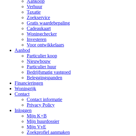
Aankoop
Verhuur
Taxatie
Zoekservice
Gratis waardebepaling
Cadeaukaart
Woningchecker
Investeren
Voor ontwikkelaars
Aanbod
Particulier koop
Nieuwbouw
Particulier huur
Bedrijfsmatig vastgoed
Beleggingspanden
Financieringen
Woningrijk
Contact
Contact informatie
Privacy Policy
Inloggen
Mijn K+B
Mijn huurdossier
Mijn VvE
Zoekprofiel aanmaken