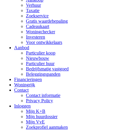
Verhuur
Taxatie
Zoekservice
Gratis waardebepaling
Cadeaukaart
Woningchecker
Investeren
Voor ontwikkelaars
Aanbod
Particulier koop
Nieuwbouw
Particulier huur
Bedrijfsmatig vastgoed
Beleggingspanden
Financieringen
Woningrijk
Contact
Contact informatie
Privacy Policy
Inloggen
Mijn K+B
Mijn huurdossier
Mijn VvE
Zoekprofiel aanmaken