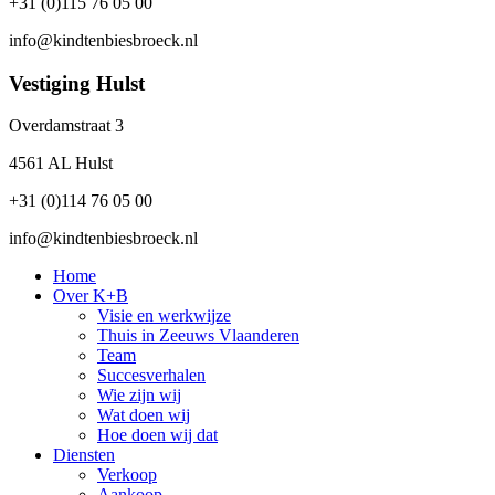
+31 (0)115 76 05 00
info@kindtenbiesbroeck.nl
Vestiging Hulst
Overdamstraat 3
4561 AL Hulst
+31 (0)114 76 05 00
info@kindtenbiesbroeck.nl
Home
Over K+B
Visie en werkwijze
Thuis in Zeeuws Vlaanderen
Team
Succesverhalen
Wie zijn wij
Wat doen wij
Hoe doen wij dat
Diensten
Verkoop
Aankoop