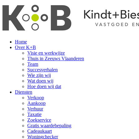
Home
Over K+B
Visie en werkwijze
Thuis in Zeeuws Vlaanderen
Team
Succesverhalen
Wie zijn wij
Wat doen wij
Hoe doen wij dat
Diensten
Verkoop
Aankoop
Verhuur
Taxatie
Zoekservice
Gratis waardebepaling
Cadeaukaart
Woningchecker