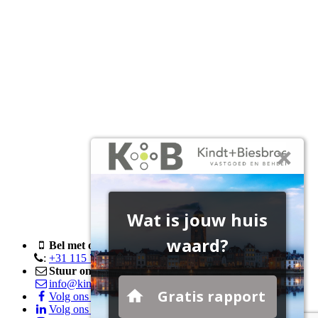
Bel met ons
:
+31 115 76 05 00
Stuur ons een e-mail
info@kindtenbiesbroeck.nl
Volg ons op Facebook
Volg ons op LinkedIn