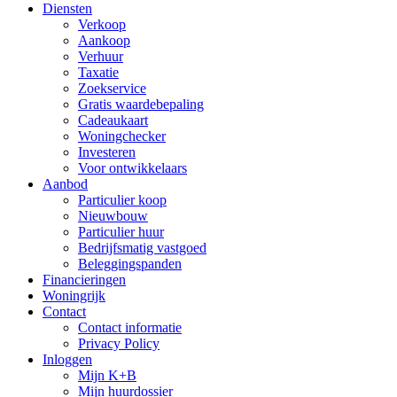
Diensten
Verkoop
Aankoop
Verhuur
Taxatie
Zoekservice
Gratis waardebepaling
Cadeaukaart
Woningchecker
Investeren
Voor ontwikkelaars
Aanbod
Particulier koop
Nieuwbouw
Particulier huur
Bedrijfsmatig vastgoed
Beleggingspanden
Financieringen
Woningrijk
Contact
Contact informatie
Privacy Policy
Inloggen
Mijn K+B
Mijn huurdossier